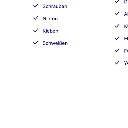
D
Schrauben
A
Nieten
K
Kleben
E
Schweißen
F
Y