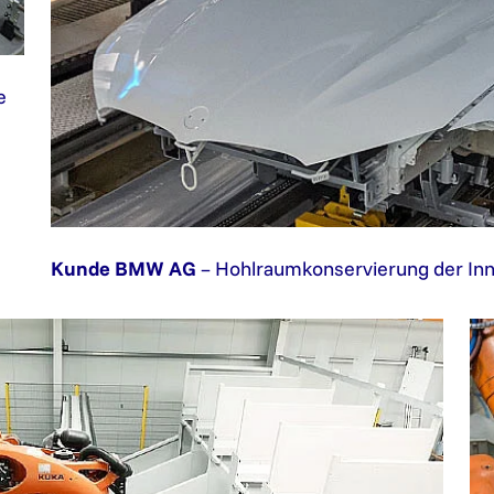
e
Kunde BMW AG
– Hohlraumkonservierung der In