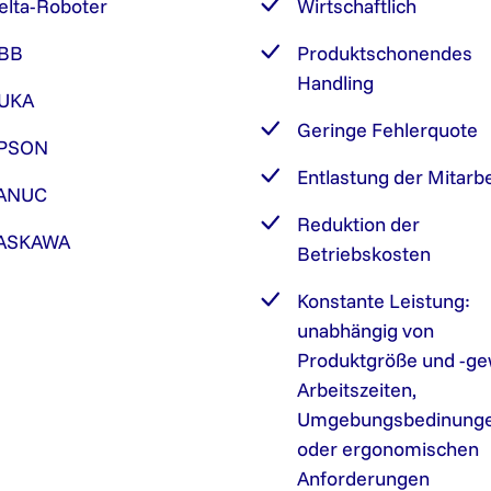
elta-Roboter
Wirtschaftlich
BB
Produktschonendes
Handling
UKA
Geringe Fehlerquote
PSON
Entlastung der Mitarbe
ANUC
Reduktion der
ASKAWA
Betriebskosten
Konstante Leistung:
unabhängig von
Produktgröße und -ge
Arbeitszeiten,
Umgebungsbedinung
oder ergonomischen
Anforderungen