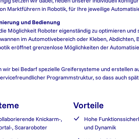
ngig setzen wir dabei, neben unserer individuell konfig
n Marktführern in Robotik, für Ihre jeweilige Automatis
mmierung und Bedienung
die Möglichkeit Roboter eigenständig zu optimieren und 
annen im Automotivebereich oder Kleben, Abdichten, Be
botik eröffnet grenzenlose Möglichkeiten der Automatisi
wir bei Bedarf spezielle Greifersysteme und erstellen auf
vicefreundlicher Programmstruktur, so dass auch spät
teme
Vorteile
ollaborierende Knickarm-,
Hohe Funktionssicher
ortal-, Scararoboter
und Dynamik