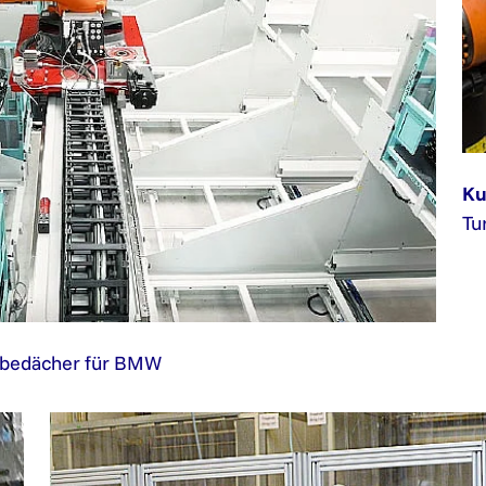
Ku
Tu
ebedächer für BMW