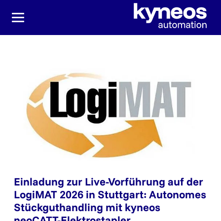
Direkt zur Hauptnavigation springen
Direkt zum Inhalt springen
Einladung zur Live-Vorführung auf der
LogiMAT 2026 in Stuttgart: Autonomes
Stückguthandling mit kyneos
neoCATT-Elektrostapler